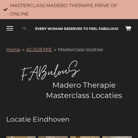
MASTERCLASS MADERO THERAPIE PRIVE OF
Ga
ONLINE
direct
naar
EVERY WOMAN DESERVES TO FEEL FABULOUS
de
hoofdinhoud
Home
»
ACADEMIE
»
Masterclass locaties
Locatie Eindhoven