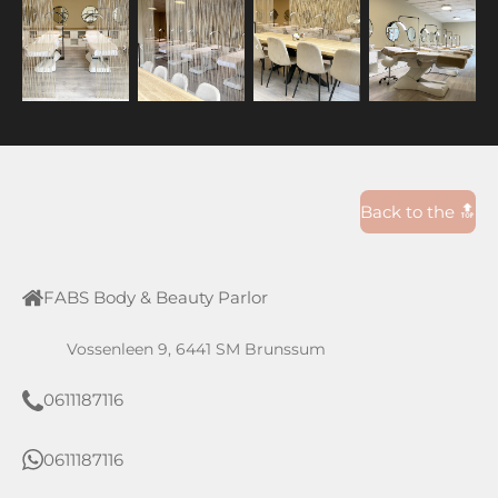
Back to the 🔝
FABS Body & Beauty Parlor
Vossenleen 9, 6441 SM Brunssum
0611187116
0611187116